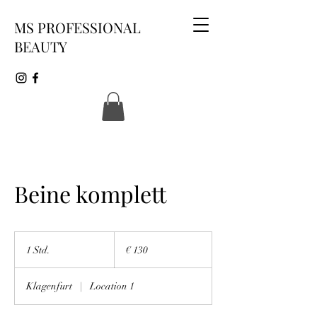
MS PROFESSIONAL
BEAUTY
Beine komplett
130
Euro
1 Std.
1
€ 130
S
t
Klagenfurt
|
Location 1
d