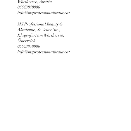
Wörthersee, Austria
06643848986
info@msprofessionalbeauty.at
MS Professional Beauty &
Akademie, St. Veiter Str.,
Klagenfurt am Wörthersee,
Österreich
06643848986
info@msprofessionalbeauty.at
MS Professional Beauty
Wimpernverlängerung | Wimpern &
Augenbrauen Lifting | Kosmetikschule |
Permanent Make-Up | Kosmetik