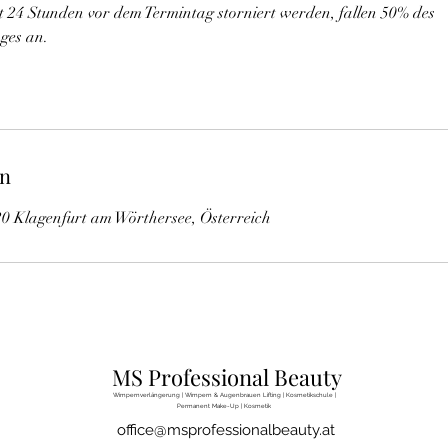
ht 24 Stunden vor dem Termintag storniert werden, fallen 50% des
ages an.
en
9020 Klagenfurt am Wörthersee, Österreich
MS Professional Beauty
Wimpernverlängerung | Wimpern & Augenbrauen Lifting | Kosmetikschule |
Permanent Make-Up | Kosmetik
office@msprofessionalbeauty.at