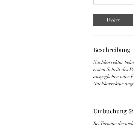
S
t
d
Weiter
3
0
M
i
Beschreibung
n
.
Nachkorrektur beim
ersten Schritt des
ausgeglichen oder F
Umbuchung &
Bei Termine die nich