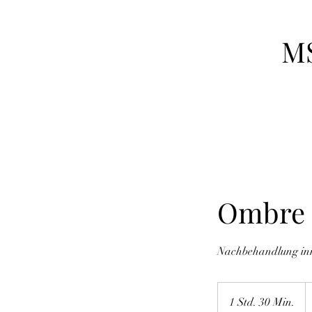
M
Ombre 
Nachbehandlung in
1
E
1 Std. 30 Min.
1