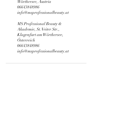
Wörthersee, Austria
06643848986
info@msprofessionalbeauty.at
MS Professional Beauty &
Akademie, St. Veiter Str.,
Klagenfurt am Wörthersee,
Österreich
06643848986
info@msprofessionalbeauty.at
MS Professional Beauty
Wimpernverlängerung | Wimpern &
Augenbrauen Lifting | Kosmetikschule |
Permanent Make-Up | Kosmetik