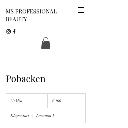
MS PROFESSIONAL
BEAUTY
Pobacken
100
Euro
30 Min.
3
€ 100
0
M
Klagenfurt
|
Location 1
i
n