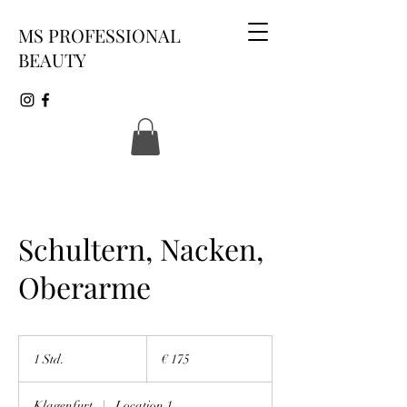
MS PROFESSIONAL
BEAUTY
Schultern, Nacken,
Oberarme
175
Euro
1 Std.
1
€ 175
S
t
Klagenfurt
|
Location 1