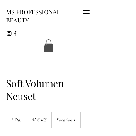
MS PROFESSIONAL
BEAUTY
Soft Volumen
Neuset
Ab
165
2 Std.
2
Ab € 165
Location 1
Euro
S
t