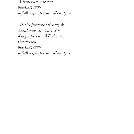
Wörthersee, Austria
06643848986
info@msprofessionalbeauty.at
MS Professional Beauty &
Akademie, St. Veiter Str.,
Klagenfurt am Wörthersee,
Österreich
06643848986
info@msprofessionalbeauty.at
MS Professional Beauty
Wimpernverlängerung | Wimpern &
Augenbrauen Lifting | Kosmetikschule |
Permanent Make-Up | Kosmetik