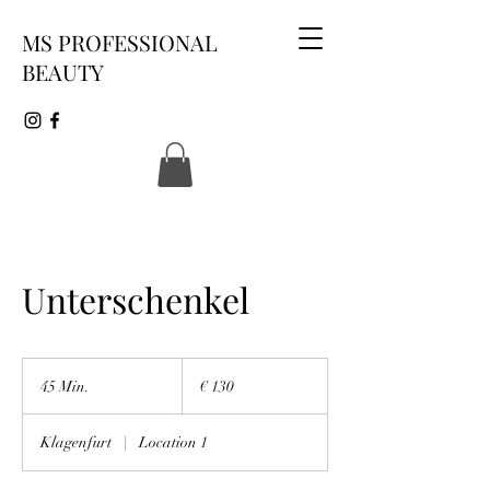
MS PROFESSIONAL
BEAUTY
Unterschenkel
130
Euro
45 Min.
4
€ 130
5
M
Klagenfurt
|
Location 1
i
n